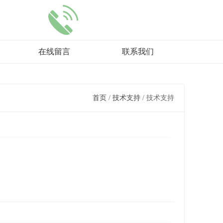
在线留言
联系我们
首页
/
技术支持
/ 技术支持