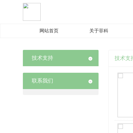
网站首页
关于菲科
技术支持
技术支
联系我们